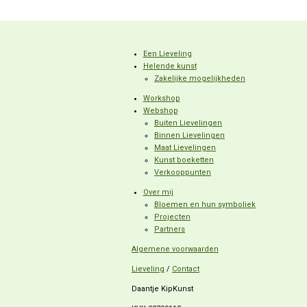
Een Lieveling
Helende kunst
Zakelijke mogelijkheden
Workshop
Webshop
Buiten Lievelingen
Binnen Lievelingen
Maat Lievelingen
Kunst boeketten
Verkooppunten
Over mij
Bloemen en hun symboliek
Projecten
Partners
Algemene voorwaarden
Lieveling
/
Contact
Daantje KipKunst